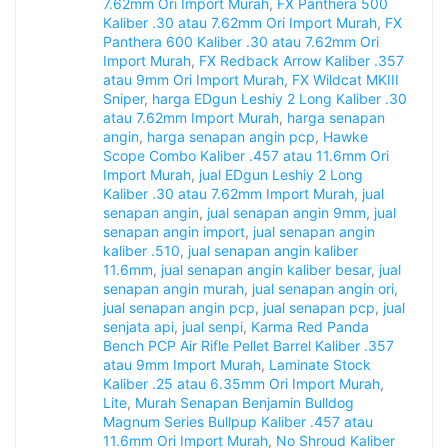
7.62mm Ori Import Murah
,
FX Panthera 500
Kaliber .30 atau 7.62mm Ori Import Murah
,
FX
Panthera 600 Kaliber .30 atau 7.62mm Ori
Import Murah
,
FX Redback Arrow Kaliber .357
atau 9mm Ori Import Murah
,
FX Wildcat MKIII
Sniper
,
harga EDgun Leshiy 2 Long Kaliber .30
atau 7.62mm Import Murah
,
harga senapan
angin
,
harga senapan angin pcp
,
Hawke
Scope Combo Kaliber .457 atau 11.6mm Ori
Import Murah
,
jual EDgun Leshiy 2 Long
Kaliber .30 atau 7.62mm Import Murah
,
jual
senapan angin
,
jual senapan angin 9mm
,
jual
senapan angin import
,
jual senapan angin
kaliber .510
,
jual senapan angin kaliber
11.6mm
,
jual senapan angin kaliber besar
,
jual
senapan angin murah
,
jual senapan angin ori
,
jual senapan angin pcp
,
jual senapan pcp
,
jual
senjata api
,
jual senpi
,
Karma Red Panda
Bench PCP Air Rifle Pellet Barrel Kaliber .357
atau 9mm Import Murah
,
Laminate Stock
Kaliber .25 atau 6.35mm Ori Import Murah
,
Lite
,
Murah Senapan Benjamin Bulldog
Magnum Series Bullpup Kaliber .457 atau
11.6mm Ori Import Murah
,
No Shroud Kaliber