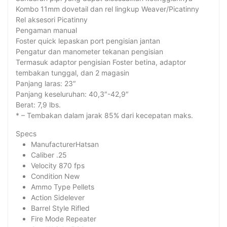
Kombo 11mm dovetail dan rel lingkup Weaver/Picatinny
Rel aksesori Picatinny
Pengaman manual
Foster quick lepaskan port pengisian jantan
Pengatur dan manometer tekanan pengisian
Termasuk adaptor pengisian Foster betina, adaptor
tembakan tunggal, dan 2 magasin
Panjang laras: 23″
Panjang keseluruhan: 40,3″-42,9″
Berat: 7,9 lbs.
* – Tembakan dalam jarak 85% dari kecepatan maks.
Specs
ManufacturerHatsan
Caliber .25
Velocity 870 fps
Condition New
Ammo Type Pellets
Action Sidelever
Barrel Style Rifled
Fire Mode Repeater