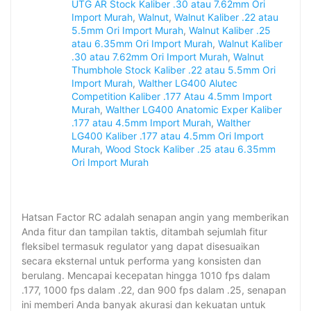
UTG AR Stock Kaliber .30 atau 7.62mm Ori
Import Murah
,
Walnut
,
Walnut Kaliber .22 atau
5.5mm Ori Import Murah
,
Walnut Kaliber .25
atau 6.35mm Ori Import Murah
,
Walnut Kaliber
.30 atau 7.62mm Ori Import Murah
,
Walnut
Thumbhole Stock Kaliber .22 atau 5.5mm Ori
Import Murah
,
Walther LG400 Alutec
Competition Kaliber .177 Atau 4.5mm Import
Murah
,
Walther LG400 Anatomic Exper Kaliber
.177 atau 4.5mm Import Murah
,
Walther
LG400 Kaliber .177 atau 4.5mm Ori Import
Murah
,
Wood Stock Kaliber .25 atau 6.35mm
Ori Import Murah
Hatsan Factor RC adalah senapan angin yang memberikan
Anda fitur dan tampilan taktis, ditambah sejumlah fitur
fleksibel termasuk regulator yang dapat disesuaikan
secara eksternal untuk performa yang konsisten dan
berulang. Mencapai kecepatan hingga 1010 fps dalam
.177, 1000 fps dalam .22, dan 900 fps dalam .25, senapan
ini memberi Anda banyak akurasi dan kekuatan untuk