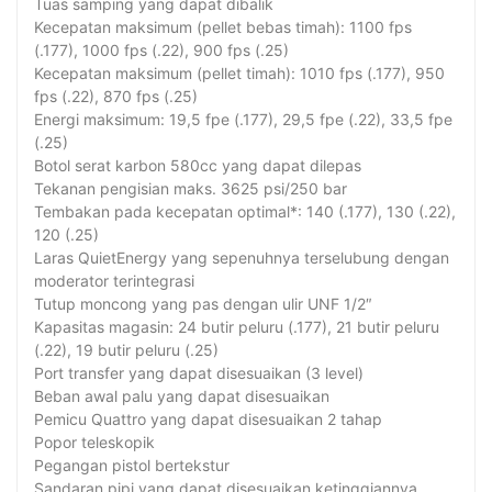
Tuas samping yang dapat dibalik
Kecepatan maksimum (pellet bebas timah): 1100 fps
(.177), 1000 fps (.22), 900 fps (.25)
Kecepatan maksimum (pellet timah): 1010 fps (.177), 950
fps (.22), 870 fps (.25)
Energi maksimum: 19,5 fpe (.177), 29,5 fpe (.22), 33,5 fpe
(.25)
Botol serat karbon 580cc yang dapat dilepas
Tekanan pengisian maks. 3625 psi/250 bar
Tembakan pada kecepatan optimal*: 140 (.177), 130 (.22),
120 (.25)
Laras QuietEnergy yang sepenuhnya terselubung dengan
moderator terintegrasi
Tutup moncong yang pas dengan ulir UNF 1/2″
Kapasitas magasin: 24 butir peluru (.177), 21 butir peluru
(.22), 19 butir peluru (.25)
Port transfer yang dapat disesuaikan (3 level)
Beban awal palu yang dapat disesuaikan
Pemicu Quattro yang dapat disesuaikan 2 tahap
Popor teleskopik
Pegangan pistol bertekstur
Sandaran pipi yang dapat disesuaikan ketinggiannya