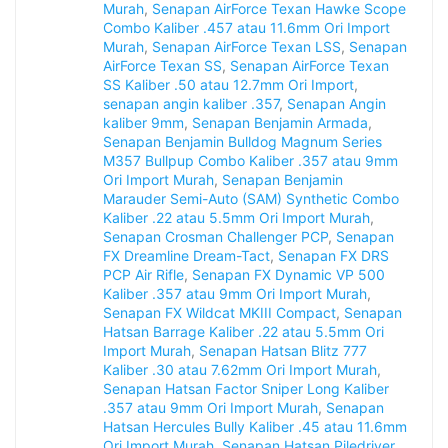
Murah
,
Senapan AirForce Texan Hawke Scope
Combo Kaliber .457 atau 11.6mm Ori Import
Murah
,
Senapan AirForce Texan LSS
,
Senapan
AirForce Texan SS
,
Senapan AirForce Texan
SS Kaliber .50 atau 12.7mm Ori Import
,
senapan angin kaliber .357
,
Senapan Angin
kaliber 9mm
,
Senapan Benjamin Armada
,
Senapan Benjamin Bulldog Magnum Series
M357 Bullpup Combo Kaliber .357 atau 9mm
Ori Import Murah
,
Senapan Benjamin
Marauder Semi-Auto (SAM) Synthetic Combo
Kaliber .22 atau 5.5mm Ori Import Murah
,
Senapan Crosman Challenger PCP
,
Senapan
FX Dreamline Dream-Tact
,
Senapan FX DRS
PCP Air Rifle
,
Senapan FX Dynamic VP 500
Kaliber .357 atau 9mm Ori Import Murah
,
Senapan FX Wildcat MKIII Compact
,
Senapan
Hatsan Barrage Kaliber .22 atau 5.5mm Ori
Import Murah
,
Senapan Hatsan Blitz 777
Kaliber .30 atau 7.62mm Ori Import Murah
,
Senapan Hatsan Factor Sniper Long Kaliber
.357 atau 9mm Ori Import Murah
,
Senapan
Hatsan Hercules Bully Kaliber .45 atau 11.6mm
Ori Import Murah
,
Senapan Hatsan Piledriver