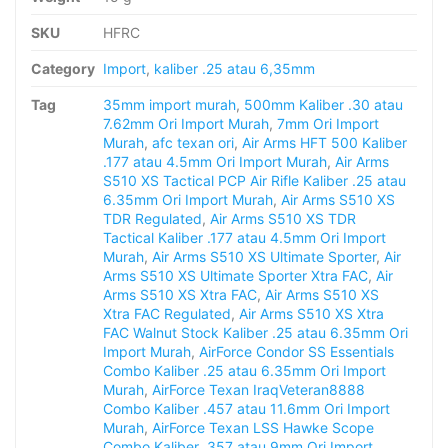
SKU
HFRC
Category
Import
,
kaliber .25 atau 6,35mm
Tag
35mm import murah
,
500mm Kaliber .30 atau
7.62mm Ori Import Murah
,
7mm Ori Import
Murah
,
afc texan ori
,
Air Arms HFT 500 Kaliber
.177 atau 4.5mm Ori Import Murah
,
Air Arms
S510 XS Tactical PCP Air Rifle Kaliber .25 atau
6.35mm Ori Import Murah
,
Air Arms S510 XS
TDR Regulated
,
Air Arms S510 XS TDR
Tactical Kaliber .177 atau 4.5mm Ori Import
Murah
,
Air Arms S510 XS Ultimate Sporter
,
Air
Arms S510 XS Ultimate Sporter Xtra FAC
,
Air
Arms S510 XS Xtra FAC
,
Air Arms S510 XS
Xtra FAC Regulated
,
Air Arms S510 XS Xtra
FAC Walnut Stock Kaliber .25 atau 6.35mm Ori
Import Murah
,
AirForce Condor SS Essentials
Combo Kaliber .25 atau 6.35mm Ori Import
Murah
,
AirForce Texan IraqVeteran8888
Combo Kaliber .457 atau 11.6mm Ori Import
Murah
,
AirForce Texan LSS Hawke Scope
Combo Kaliber .357 atau 9mm Ori Import