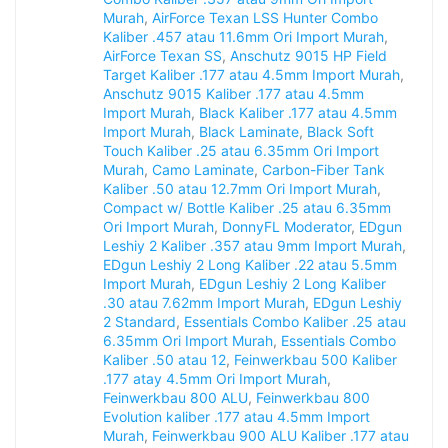
Murah
,
AirForce Texan LSS Hunter Combo
Kaliber .457 atau 11.6mm Ori Import Murah
,
AirForce Texan SS
,
Anschutz 9015 HP Field
Target Kaliber .177 atau 4.5mm Import Murah
,
Anschutz 9015 Kaliber .177 atau 4.5mm
Import Murah
,
Black Kaliber .177 atau 4.5mm
Import Murah
,
Black Laminate
,
Black Soft
Touch Kaliber .25 atau 6.35mm Ori Import
Murah
,
Camo Laminate
,
Carbon-Fiber Tank
Kaliber .50 atau 12.7mm Ori Import Murah
,
Compact w/ Bottle Kaliber .25 atau 6.35mm
Ori Import Murah
,
DonnyFL Moderator
,
EDgun
Leshiy 2 Kaliber .357 atau 9mm Import Murah
,
EDgun Leshiy 2 Long Kaliber .22 atau 5.5mm
Import Murah
,
EDgun Leshiy 2 Long Kaliber
.30 atau 7.62mm Import Murah
,
EDgun Leshiy
2 Standard
,
Essentials Combo Kaliber .25 atau
6.35mm Ori Import Murah
,
Essentials Combo
Kaliber .50 atau 12
,
Feinwerkbau 500 Kaliber
.177 atay 4.5mm Ori Import Murah
,
Feinwerkbau 800 ALU
,
Feinwerkbau 800
Evolution kaliber .177 atau 4.5mm Import
Murah
,
Feinwerkbau 900 ALU Kaliber .177 atau