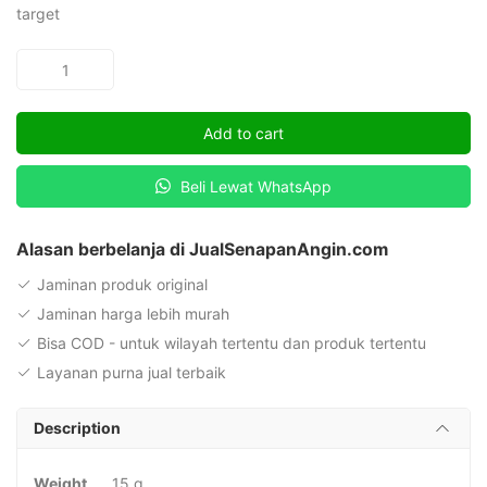
target
Senapan
Hatsan
Factor
Add to cart
RC
Kaliber
Beli Lewat WhatsApp
.25
atau
6.35mm
Alasan berbelanja di JualSenapanAngin.com
Ori
Jaminan produk original
Import
Jaminan harga lebih murah
Murah
Bisa COD - untuk wilayah tertentu dan produk tertentu
quantity
Layanan purna jual terbaik
Description
Weight
15 g