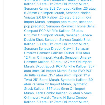
Kaliber .50 atau 12.7mm Ori Import Murah
,
Senapan Karma SLS Compact Kaliber .25 atau
6.35mm Ori Import Murah
,
Senapan Norica
Viriatus 2.0 BP Kaliber .25 atau 6.35mm Ori
Import Murah
,
senapan pcp murah
,
senapan
pcp predator
,
Senapan Reximex Throne Gen2
Compact PCP Air Rifle Kaliber .25 atau
6.35mm Ori Import Murah
,
Senapan Seneca
Double Shot
,
Senapan Seneca Double Shot
Kaliber .50 atau 12.7mm Ori Import Murah
,
Senapan Seneca Dragon Claw II
,
Senapan
Umarex Hammer Carbine Kaliber .510 atau
12.7mm Ori Import Murah
,
Senapan Umarex
Hammer Kaliber .50 atau 12.7mm Ori Import
Murah
,
Skout Epoch PCP Air Rifle Kaliber .357
atau 9mm Ori Import Murah
,
Skout EVO PCP
Air Rifle Kaliber .357 atau 9mm Import 1:19
Twist 25" Barrel Murah
,
Synthetic Kaliber .30
atau 7.62mm Ori Import Murah
,
Synthetic
Stock Kaliber .357 atau 9mm Ori Import
Murah
,
Tank Combo Kaliber .22 atau 5.5mm
Ori Import Murah
,
Twang N Bang Combo
Kaliber .50 atau 12.7mm Ori Import Murah
,