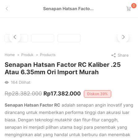
0
Senapan Hatsan Facto...
Home
Produk
Products
Share
Senapan Hatsan Factor RC Kaliber .25
Atau 6.35mm Ori Import Murah
164
Dilihat
Original
Current
Rp
28.382.000
Rp
17.382.000
Diskon
39%
price
price
Senapan Hatsan Factor RC
adalah senapan angin inovatif yang
was:
is:
dirancang untuk memberikan performa tinggi dan akurasi luar
biasa. Dengan teknologi mutakhir dan fitur-fitur canggih,
Rp28.382.000.
Rp17.382.000.
senapan ini menjadi pilihan utama bagi para penembak yang
menginginkan alat yang handal untuk berburu dan menembak