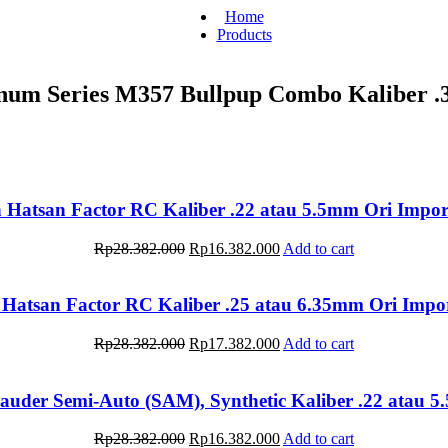
Home
Products
num Series M357 Bullpup Combo Kaliber .
 Hatsan Factor RC Kaliber .22 atau 5.5mm Ori Impo
Original
Current
Rp
28.382.000
Rp
16.382.000
Add to cart
price
price
was:
is:
Rp28.382.000.
Rp16.382.000.
Hatsan Factor RC Kaliber .25 atau 6.35mm Ori Imp
Original
Current
Rp
28.382.000
Rp
17.382.000
Add to cart
price
price
was:
is:
Rp28.382.000.
Rp17.382.000.
uder Semi-Auto (SAM), Synthetic Kaliber .22 atau 
Original
Current
Rp
28.382.000
Rp
16.382.000
Add to cart