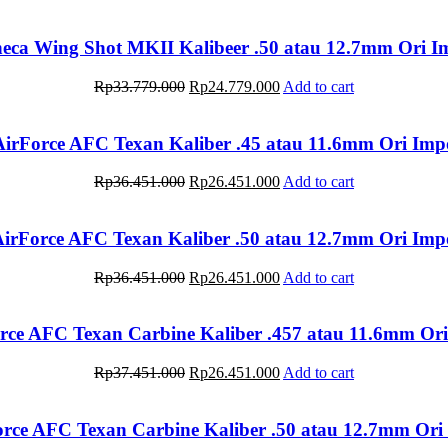
price
price
was:
is:
Rp28.382.000.
Rp16.382.000.
eca Wing Shot MKII Kalibeer .50 atau 12.7mm Ori 
Original
Current
Rp
33.779.000
Rp
24.779.000
Add to cart
price
price
was:
is:
Rp33.779.000.
Rp24.779.000.
irForce AFC Texan Kaliber .45 atau 11.6mm Ori Im
Original
Current
Rp
36.451.000
Rp
26.451.000
Add to cart
price
price
was:
is:
Rp36.451.000.
Rp26.451.000.
irForce AFC Texan Kaliber .50 atau 12.7mm Ori Im
Original
Current
Rp
36.451.000
Rp
26.451.000
Add to cart
price
price
was:
is:
Rp36.451.000.
Rp26.451.000.
rce AFC Texan Carbine Kaliber .457 atau 11.6mm Or
Original
Current
Rp
37.451.000
Rp
26.451.000
Add to cart
price
price
was:
is:
Rp37.451.000.
Rp26.451.000.
rce AFC Texan Carbine Kaliber .50 atau 12.7mm Or