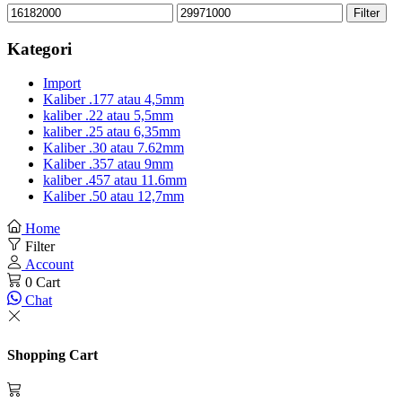
Min
Max
Filter
price
price
Kategori
Import
Kaliber .177 atau 4,5mm
kaliber .22 atau 5,5mm
kaliber .25 atau 6,35mm
Kaliber .30 atau 7.62mm
Kaliber .357 atau 9mm
kaliber .457 atau 11.6mm
Kaliber .50 atau 12,7mm
Home
Filter
Account
0
Cart
Chat
Shopping Cart