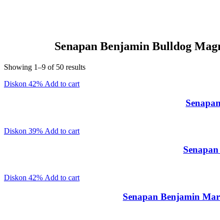
Senapan Benjamin Bulldog Mag
Sorted
Showing 1–9 of 50 results
by
Diskon
42%
Add to cart
latest
Senapan
Diskon
39%
Add to cart
Senapan 
Diskon
42%
Add to cart
Senapan Benjamin Mara