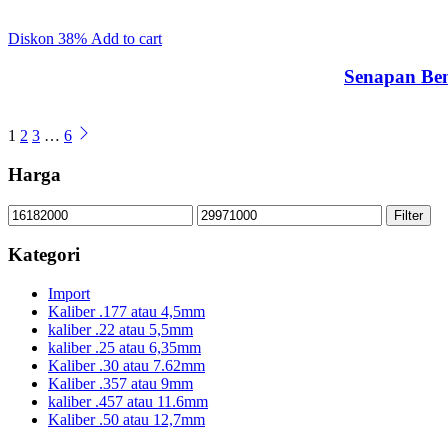
Diskon
38%
Add to cart
Senapan Be
1
2
3
…
6
Harga
Min
Max
Filter
price
price
Kategori
Import
Kaliber .177 atau 4,5mm
kaliber .22 atau 5,5mm
kaliber .25 atau 6,35mm
Kaliber .30 atau 7.62mm
Kaliber .357 atau 9mm
kaliber .457 atau 11.6mm
Kaliber .50 atau 12,7mm