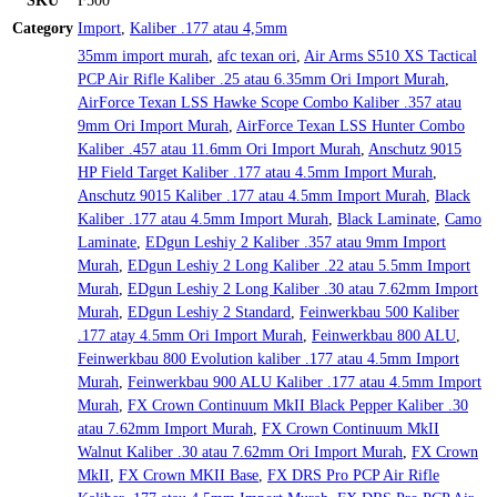
SKU
F500
Category
Import
,
Kaliber .177 atau 4,5mm
35mm import murah
,
afc texan ori
,
Air Arms S510 XS Tactical
PCP Air Rifle Kaliber .25 atau 6.35mm Ori Import Murah
,
AirForce Texan LSS Hawke Scope Combo Kaliber .357 atau
9mm Ori Import Murah
,
AirForce Texan LSS Hunter Combo
Kaliber .457 atau 11.6mm Ori Import Murah
,
Anschutz 9015
HP Field Target Kaliber .177 atau 4.5mm Import Murah
,
Anschutz 9015 Kaliber .177 atau 4.5mm Import Murah
,
Black
Kaliber .177 atau 4.5mm Import Murah
,
Black Laminate
,
Camo
Laminate
,
EDgun Leshiy 2 Kaliber .357 atau 9mm Import
Murah
,
EDgun Leshiy 2 Long Kaliber .22 atau 5.5mm Import
Murah
,
EDgun Leshiy 2 Long Kaliber .30 atau 7.62mm Import
Murah
,
EDgun Leshiy 2 Standard
,
Feinwerkbau 500 Kaliber
.177 atay 4.5mm Ori Import Murah
,
Feinwerkbau 800 ALU
,
Feinwerkbau 800 Evolution kaliber .177 atau 4.5mm Import
Murah
,
Feinwerkbau 900 ALU Kaliber .177 atau 4.5mm Import
Murah
,
FX Crown Continuum MkII Black Pepper Kaliber .30
atau 7.62mm Import Murah
,
FX Crown Continuum MkII
Walnut Kaliber .30 atau 7.62mm Ori Import Murah
,
FX Crown
MkII
,
FX Crown MKII Base
,
FX DRS Pro PCP Air Rifle