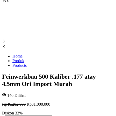
0
Home
Produk
Products
Feinwerkbau 500 Kaliber .177 atay
4.5mm Ori Import Murah
146
Dilihat
Original
Current
Rp
46.282.000
Rp
31.000.000
price
price
Diskon
33%
was:
is: