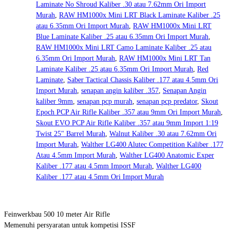
Laminate No Shroud Kaliber .30 atau 7.62mm Ori Import
Murah
,
RAW HM1000x Mini LRT Black Laminate Kaliber .25
atau 6.35mm Ori Import Murah
,
RAW HM1000x Mini LRT
Blue Laminate Kaliber .25 atau 6.35mm Ori Import Murah
,
RAW HM1000x Mini LRT Camo Laminate Kaliber .25 atau
6.35mm Ori Import Murah
,
RAW HM1000x Mini LRT Tan
Laminate Kaliber .25 atau 6.35mm Ori Import Murah
,
Red
Laminate
,
Saber Tactical Chassis Kaliber .177 atau 4.5mm Ori
Import Murah
,
senapan angin kaliber .357
,
Senapan Angin
kaliber 9mm
,
senapan pcp murah
,
senapan pcp predator
,
Skout
Epoch PCP Air Rifle Kaliber .357 atau 9mm Ori Import Murah
,
Skout EVO PCP Air Rifle Kaliber .357 atau 9mm Import 1:19
Twist 25" Barrel Murah
,
Walnut Kaliber .30 atau 7.62mm Ori
Import Murah
,
Walther LG400 Alutec Competition Kaliber .177
Atau 4.5mm Import Murah
,
Walther LG400 Anatomic Exper
Kaliber .177 atau 4.5mm Import Murah
,
Walther LG400
Kaliber .177 atau 4.5mm Ori Import Murah
Feinwerkbau 500 10 meter Air Rifle
Memenuhi persyaratan untuk kompetisi ISSF