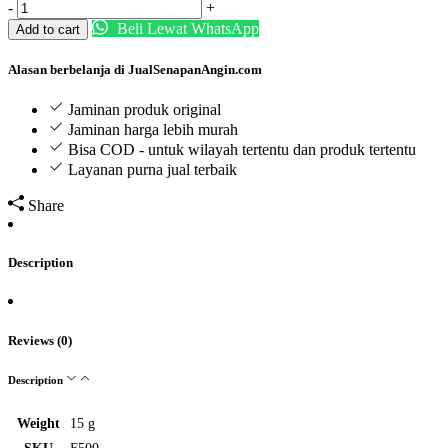
Feinwerkbau
-
Rp46.282.000.
Rp31.000.000.
+
500
Beli Lewat WhatsApp
Add to cart
Kaliber
.177
Alasan berbelanja di JualSenapanAngin.com
atay
4.5mm
Jaminan produk original
Ori
Jaminan harga lebih murah
Import
Murah
Bisa COD - untuk wilayah tertentu dan produk tertentu
quantity
Layanan purna jual terbaik
Share
Description
Reviews (0)
Description
Weight
15 g