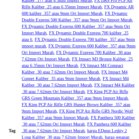
Kaliber .177 atau 4.5mm Import Murah
,
FX DRS Pro PCP Air
Rifle Kaliber .25 atau 6.35mm Import Murah
,
FX Dynamic AR
600 kaliber .357 atau 9mm Ori Import Murah
,
FX Dynamic
Double Express 500 Kaliber .357 atau 9mm Ori Import Murah
,
FX Dynamic Double Express 600 Kaliber .357 atau 9mm Ori
Import Murah
,
FX Dynamic Double Express 700 kaliber .25
atau 6
,
FX Dynamic Double Express 700 kaliber .357 atau 9mm
import murah
,
FX Dynamic Express 600 Kaliber .357 atau 9mm
Ori Import Murah
,
FX Dynamic Express 700 Kaliber .30 atau
7.62mm Ori Import Murah
,
FX Impact M3 Bronze Kaliber .25
atau 6.35mm Ori Import Murah
,
FX Impact M4 Compact
Kaliber .30 atau 7.62mm Ori Import Murah
,
FX Impact M4
Copper Kaliber .35 atau 9mm Import Murah
,
FX Impact M4
Kaliber .30 atau 7.62mm Import Murah
,
FX Impact M4 Kaliber
.30 atau 7.62mm Ori Import Murah
,
FX King PCP Air Rifle
GRS Green Mountain Kaliber .357 atau 9mm Import Murah
,
FX King PCP Air Rifle GRS Hunter Brown Kaliber .357 atau
9mm Import Murah
,
FX King PCP Air Rifle GRS Nordic Wolf
Kaliber .357 atau 9mm Import Murah
,
FX Panthera 500 Kaliber
.30 atau 7.62mm Ori Import Murah
,
FX Panthera 600 Kaliber
Tag
.30 atau 7.62mm Ori Import Murah
,
harga EDgun Leshiy 2
Long Kaliber .30 atau 7.62mm Import Murah
,
harga senapan