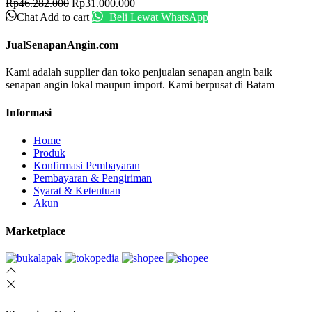
Original
Current
Rp
46.282.000
Rp
31.000.000
price
price
Chat
Add to cart
Beli Lewat WhatsApp
was:
is:
Rp46.282.000.
Rp31.000.000.
JualSenapanAngin.com
Kami adalah supplier dan toko penjualan senapan angin baik
senapan angin lokal maupun import. Kami berpusat di Batam
Informasi
Home
Produk
Konfirmasi Pembayaran
Pembayaran & Pengiriman
Syarat & Ketentuan
Akun
Marketplace