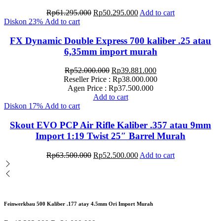
Original
Current
Rp
61.295.000
Rp
50.295.000
Add to cart
price
price
Diskon
23%
Add to cart
was:
is:
Rp61.295.000.
Rp50.295.000.
FX Dynamic Double Express 700 kaliber .25 atau
6,35mm import murah
Original
Current
Rp
52.000.000
Rp
39.881.000
price
price
Reseller Price :
Rp
38.000.000
was:
is:
Agen Price :
Rp
37.500.000
Rp52.000.000.
Rp39.881.000.
Add to cart
Diskon
17%
Add to cart
Skout EVO PCP Air Rifle Kaliber .357 atau 9mm
Import 1:19 Twist 25″ Barrel Murah
Original
Current
Rp
63.500.000
Rp
52.500.000
Add to cart
price
price
was:
is:
Rp63.500.000.
Rp52.500.000.
Feinwerkbau 500 Kaliber .177 atay 4.5mm Ori Import Murah