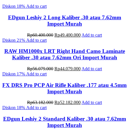
Diskon
18%
Add to cart
EDgun Leshiy 2 Long Kaliber .30 atau 7.62mm
Import Murah
Original
Current
Rp
60.400.000
Rp
49.400.000
Add to cart
price
price
Diskon
21%
Add to cart
was:
is:
Rp60.400.000.
Rp49.400.000.
RAW HM1000x LRT Right Hand Camo Laminate
Kaliber .30 atau 7.62mm Ori Import Murah
Original
Current
Rp
56.079.000
Rp
44.079.000
Add to cart
price
price
Diskon
17%
Add to cart
was:
is:
Rp56.079.000.
Rp44.079.000.
FX DRS Pro PCP Air Rifle Kaliber .177 atau 4.5mm
Import Murah
Original
Current
Rp
63.182.000
Rp
52.182.000
Add to cart
price
price
Diskon
18%
Add to cart
was:
is:
Rp63.182.000.
Rp52.182.000.
EDgun Leshiy 2 Standard Kaliber .30 atau 7.62mm
Import Murah