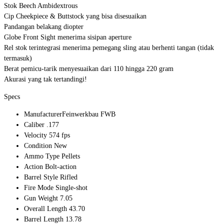
Stok Beech Ambidextrous
Cip Cheekpiece & Buttstock yang bisa disesuaikan
Pandangan belakang diopter
Globe Front Sight menerima sisipan aperture
Rel stok terintegrasi menerima pemegang sling atau berhenti tangan (tidak
termasuk)
Berat pemicu-tarik menyesuaikan dari 110 hingga 220 gram
Akurasi yang tak tertandingi!
Specs
ManufacturerFeinwerkbau FWB
Caliber .177
Velocity 574 fps
Condition New
Ammo Type Pellets
Action Bolt-action
Barrel Style Rifled
Fire Mode Single-shot
Gun Weight 7.05
Overall Length 43.70
Barrel Length 13.78