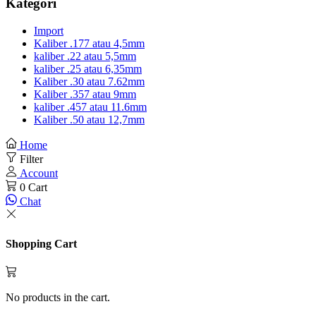
Kategori
Import
Kaliber .177 atau 4,5mm
kaliber .22 atau 5,5mm
kaliber .25 atau 6,35mm
Kaliber .30 atau 7.62mm
Kaliber .357 atau 9mm
kaliber .457 atau 11.6mm
Kaliber .50 atau 12,7mm
Home
Filter
Account
0
Cart
Chat
Shopping Cart
No products in the cart.