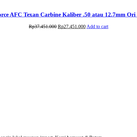
price
price
was:
is:
Rp37.451.000.
Rp26.451.000.
rce AFC Texan Carbine Kaliber .50 atau 12.7mm Or
Original
Current
Rp
37.451.000
Rp
27.451.000
Add to cart
price
price
was:
is:
Rp37.451.000.
Rp27.451.000.