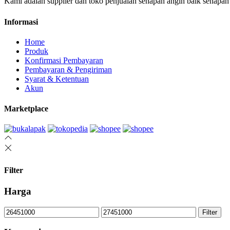
Kami adalah supplier dan toko penjualan senapan angin baik senapan
Informasi
Home
Produk
Konfirmasi Pembayaran
Pembayaran & Pengiriman
Syarat & Ketentuan
Akun
Marketplace
Filter
Harga
Min
Max
Filter
price
price