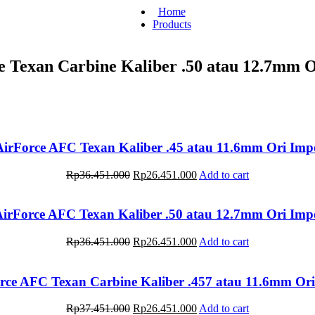
Home
Products
e Texan Carbine Kaliber .50 atau 12.7mm 
irForce AFC Texan Kaliber .45 atau 11.6mm Ori Im
Original
Current
Rp
36.451.000
Rp
26.451.000
Add to cart
price
price
was:
is:
Rp36.451.000.
Rp26.451.000.
irForce AFC Texan Kaliber .50 atau 12.7mm Ori Im
Original
Current
Rp
36.451.000
Rp
26.451.000
Add to cart
price
price
was:
is:
Rp36.451.000.
Rp26.451.000.
rce AFC Texan Carbine Kaliber .457 atau 11.6mm Or
Original
Current
Rp
37.451.000
Rp
26.451.000
Add to cart