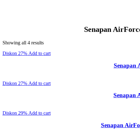
Senapan AirForc
Sorted
Showing all 4 results
by
Diskon
27%
Add to cart
latest
Senapan A
Diskon
27%
Add to cart
Senapan A
Diskon
29%
Add to cart
Senapan AirFo