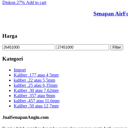
Diskon
27%
Add to cart
Senapan AirFo
Harga
Min
Max
Filter
price
price
Kategori
Import
Kaliber .177 atau 4,5mm
kaliber .22 atau 5,5mm
kaliber .25 atau 6,35mm
Kaliber .30 atau 7.62mm
Kaliber .357 atau 9mm
kaliber .457 atau 11.6mm
Kaliber .50 atau 12,7mm
JualSenapanAngin.com