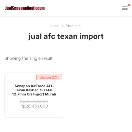
Home
Products
jual afc texan import
Showing the single result
Diskon
27%
ADD TO CART
Senapan AirForce AFC
Texan Kaliber .50 atau
12.7mm Ori Import Murah
Rp
36.451.000
Original
Current
Rp
26.451.000
price
price
was:
is:
Rp36.451.000.
Rp26.451.000.